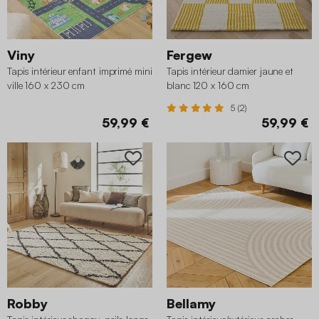
Viny
Fergew
Tapis intérieur enfant imprimé mini
Tapis intérieur damier jaune et
ville 160 x 230 cm
blanc 120 x 160 cm
5 (2)
59,99 €
59,99 €
Robby
Bellamy