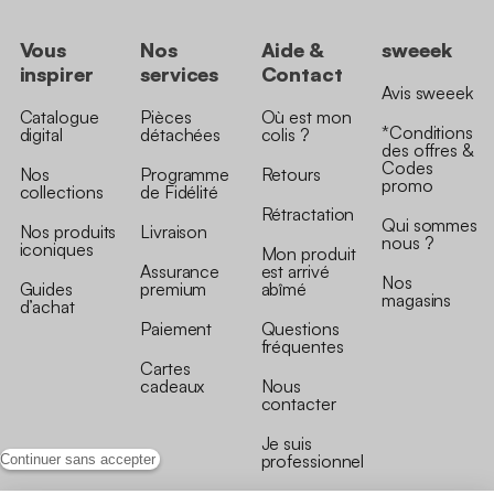
Vous
Nos
Aide &
sweeek
inspirer
services
Contact
Avis sweeek
Catalogue
Pièces
Où est mon
*Conditions
digital
détachées
colis ?
des offres &
Codes
Nos
Programme
Retours
promo
collections
de Fidélité
Rétractation
Qui sommes
Nos produits
Livraison
nous ?
iconiques
Mon produit
Assurance
est arrivé
Nos
Guides
premium
abîmé
magasins
d’achat
Paiement
Questions
fréquentes
Cartes
cadeaux
Nous
contacter
Je suis
professionnel
Continuer sans accepter