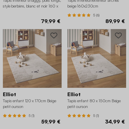
Tapis intérieur shaggy, poils longs,
Tapis intérieur/extérieur arches
style berbère, blanc et noir 160 x
beige 160x230cm
230 cm
5 (6)
79,99 €
89,99 €
Elliot
Elliot
Tapis enfant 120 x 170cm Beige
Tapis enfant 80 x 150cm Beige
petit ourson
petit ourson
5 (1)
5 (1)
59,99 €
34,99 €