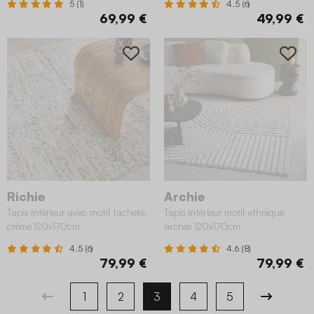
5 (1)
4.5 (6)
69,99 €
49,99 €
Richie
Archie
Tapis intérieur avec motif tacheté,
Tapis intérieur motif ethnique
crème 120x170cm
arches 120x170cm
4.5 (6)
4.6 (8)
79,99 €
79,99 €
1
2
3
4
5