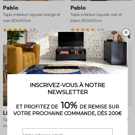
Pablo
Pablo
Tapis intérieur rayures orange et
Tapis intérieur rayures noir et
rose 80x140cm
blanc 80x140cm
5 (1)
5 (1)
✖
49,99 €
49,99 €
BON PLAN
-25%
Liv
Walter
Tapis intérieur motif persan
Tapis intérieur bouclette caramel
multicolore 200x280cm
effet chiné 120x170cm