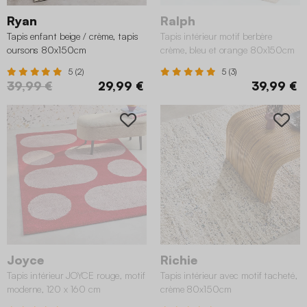
Ryan
Ralph
Tapis enfant beige / crème, tapis
Tapis intérieur motif berbère
oursons 80x150cm
crème, bleu et orange 80x150cm
5 (2)
5 (3)
39,99 €
29,99 €
39,99 €
Joyce
Richie
Tapis intérieur JOYCE rouge, motif
Tapis intérieur avec motif tacheté,
moderne, 120 x 160 cm
crème 80x150cm