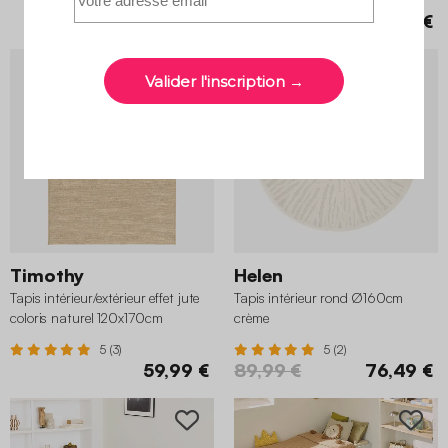
4.8 (4)
99,99 €
79,99 €
59,99 €
BON PLAN
-15%
Timothy
Helen
Tapis intérieur/extérieur effet jute
Tapis intérieur rond Ø160cm
coloris naturel 120x170cm
crème
5 (3)
5 (2)
59,99 €
89,99 €
76,49 €